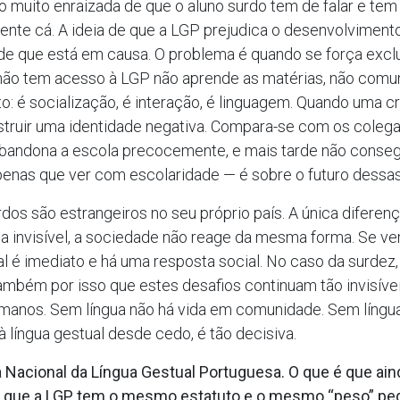
ão muito enraizada de que o aluno surdo tem de falar e tem
nte cá. A ideia de que a LGP prejudica o desenvolvimento 
idade que está em causa. O problema é quando se força excl
 não tem acesso à LGP não aprende as matérias, não comun
o: é socialização, é interação, é linguagem. Quando uma 
struir uma identidade negativa. Compara-se com os colegas
abandona a escola precocemente, e mais tarde não conseg
enas que ver com escolaridade — é sobre o futuro dessas
os são estrangeiros no seu próprio país. A única diferenç
a invisível, a sociedade não reage da mesma forma. Se 
al é imediato e há uma resposta social. No caso da surde
mbém por isso que estes desafios continuam tão invisíveis
umanos. Sem língua não há vida em comunidade. Sem língua
 língua gestual desde cedo, é tão decisiva.
Nacional da Língua Gestual Portuguesa. O que é que aind
rar que a LGP tem o mesmo estatuto e o mesmo “peso” 