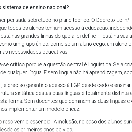
o sistema de ensino nacional?
 ser pensada sobretudo no plano teórico. O Decreto-Lei n.
ra que todos os alunos tenham acesso à educação, indepe
 está nas grandes linhas do que a lei define — está na sua
a como um grupo único, como se um aluno cego, um aluno 
as necessidades educativas.
-se crítico porque a questão central é linguística. Se a c
o de qualquer língua. E sem língua não há aprendizagem, soc
eal, é preciso garantir o acesso à LGP desde cedo e ensina
trutura sintática destas duas línguas é totalmente distint
esta forma. Sem docentes que dominem as duas línguas e 
imos implementar um modelo eficaz.
o resolvem o essencial. A inclusão, no caso dos alunos su
esde os primeiros anos de vida.