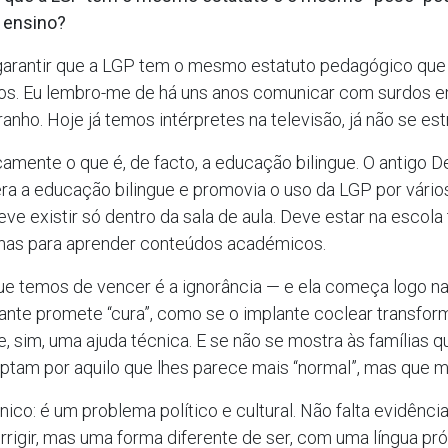
e ensino?
 garantir que a LGP tem o mesmo estatuto pedagógico que
os. Eu lembro-me de há uns anos comunicar com surdos e
anho. Hoje já temos intérpretes na televisão, já não se es
ticamente o que é, de facto, a educação bilingue. O antigo D
 era a educação bilingue e promovia o uso da LGP por vári
ve existir só dentro da sala de aula. Deve estar na escola t
penas para aprender conteúdos académicos.
ue temos de vencer é a ignorância — e ela começa logo n
ante promete “cura”, como se o implante coclear transfor
e, sim, uma ajuda técnica. E se não se mostra às família
 optam por aquilo que lhes parece mais “normal”, mas que 
o: é um problema político e cultural. Não falta evidência. 
orrigir, mas uma forma diferente de ser, com uma língua p