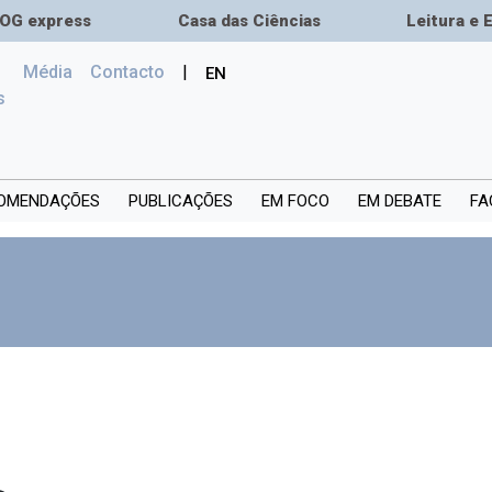
OG express
Casa das Ciências
Leitura e 
Média
Сontacto
|
EN
(current)
s
OMENDAÇÕES
PUBLICAÇÕES
EM FOCO
EM DEBATE
FA