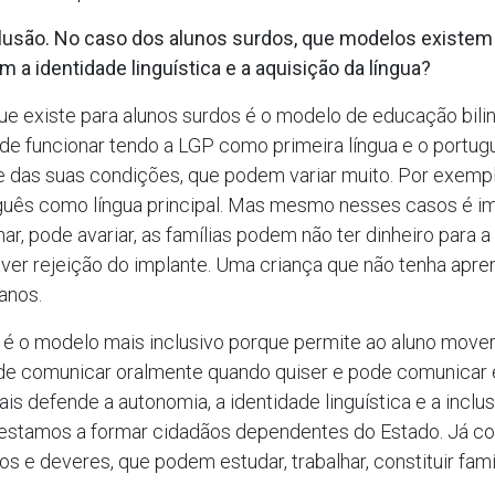
lusão. No caso dos alunos surdos, que modelos existem 
 a identidade linguística e a aquisição da língua?
ue existe para alunos surdos é o modelo de educação bilin
ode funcionar tendo a LGP como primeira língua e o por
e das suas condições, que podem variar muito. Por exemp
guês como língua principal. Mas mesmo nesses casos é imp
ar, pode avariar, as famílias podem não ter dinheiro para
ver rejeição do implante. Uma criança que não tenha apr
anos.
e é o modelo mais inclusivo porque permite ao aluno mov
ode comunicar oralmente quando quiser e pode comunicar e
s defende a autonomia, a identidade linguística e a inclu
 estamos a formar cidadãos dependentes do Estado. Já c
s e deveres, que podem estudar, trabalhar, constituir famíl