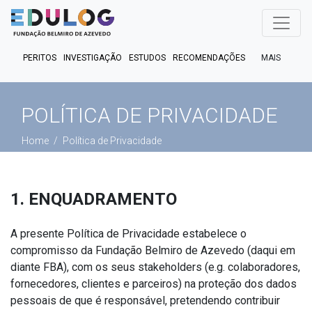
MAIS
PERITOS
INVESTIGAÇÃO
ESTUDOS
RECOMENDAÇÕES
PUBLICAÇÕES
EM FOCO
EM DEBATE
FACT CHECK
POLÍTICA DE PRIVACIDADE
PODCASTS
Home
Política de Privacidade
1. ENQUADRAMENTO
A presente Política de Privacidade estabelece o
compromisso da Fundação Belmiro de Azevedo (daqui em
diante FBA), com os seus stakeholders (e.g. colaboradores,
fornecedores, clientes e parceiros) na proteção dos dados
pessoais de que é responsável, pretendendo contribuir