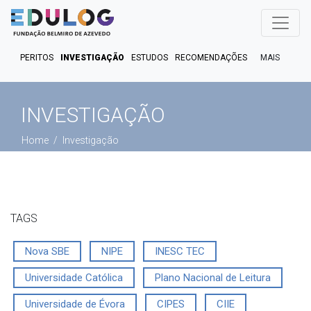
MAIS
PERITOS
INVESTIGAÇÃO
ESTUDOS
RECOMENDAÇÕES
PUBLICAÇÕES
EM FOCO
EM DEBATE
FACT CHECK
INVESTIGAÇÃO
PODCASTS
Home
Investigação
TAGS
Nova SBE
NIPE
INESC TEC
Universidade Católica
Plano Nacional de Leitura
Universidade de Évora
CIPES
CIIE