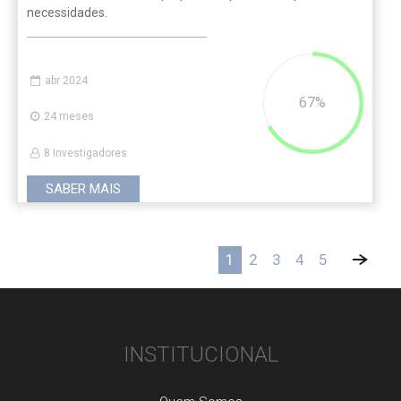
necessidades.
abr 2024
67
24 meses
8 Investigadores
SABER MAIS
1
2
3
4
5
»
INSTITUCIONAL