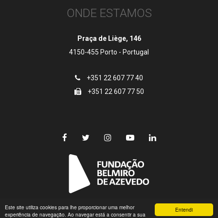
ONDE ESTAMOS
Praça de Liège, 146
4150-455 Porto - Portugal
+351 22 607 77 40
+351 22 607 77 50
Este site utiliza cookies para lhe proporcionar uma melhor
© Copyright 2018 EDULOG | Fundação Belmiro de Azevedo
Entendi
experiência de navegação. Ao navegar está a consentir a sua
Todos os direitos reservados.