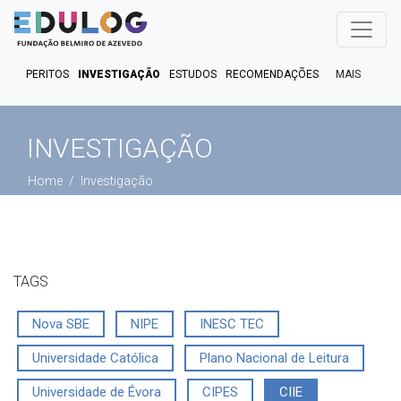
MAIS
PERITOS
INVESTIGAÇÃO
ESTUDOS
RECOMENDAÇÕES
PUBLICAÇÕES
EM FOCO
EM DEBATE
FACT CHECK
INVESTIGAÇÃO
PODCASTS
Home
Investigação
TAGS
Nova SBE
NIPE
INESC TEC
Universidade Católica
Plano Nacional de Leitura
Universidade de Évora
CIPES
CIIE