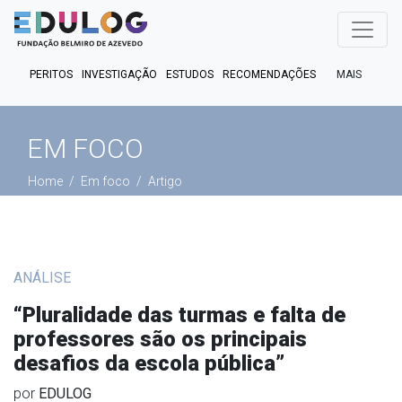
MAIS
PERITOS
INVESTIGAÇÃO
ESTUDOS
RECOMENDAÇÕES
PUBLICAÇÕES
EM FOCO
EM DEBATE
FACT CHECK
EM FOCO
PODCASTS
Home
Em foco
Artigo
ANÁLISE
“Pluralidade das turmas e falta de
professores são os principais
desafios da escola pública”
por
EDULOG