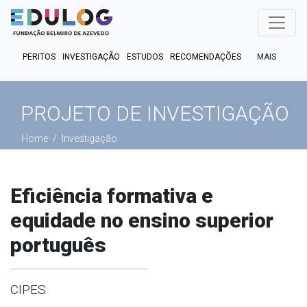
MAIS
PERITOS
INVESTIGAÇÃO
ESTUDOS
RECOMENDAÇÕES
PUBLICAÇÕES
EM FOCO
EM DEBATE
FACT CHECK
PROJETO DE INVESTIGAÇÃO
PODCASTS
Home
Investigação
Eficiência formativa e
equidade no ensino superior
português
CIPES