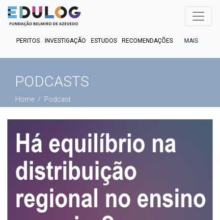
MAIS
PERITOS
INVESTIGAÇÃO
ESTUDOS
RECOMENDAÇÕES
PUBLICAÇÕES
EM FOCO
EM DEBATE
FACT CHECK
PODCASTS
PODCASTS
Home
Podcast