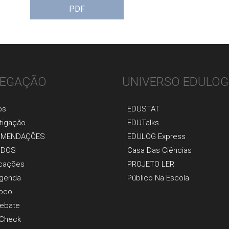
PDF
EGAÇÃO
UNIVERSO EDULOG
os
EDUSTAT
tigaçãо
EDUTalks
OMENDAÇÕES
EDULOG Express
UDOS
Casa Das Ciências
icaçõеs
PROJETO LER
genda
Público Na Escola
oco
ebate
 Check