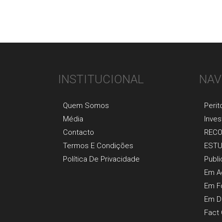
INSTITUCIONAL
NAV
Quem Somos
Perit
Média
Inves
Contacto
REC
Termos E Condições
EST
Política De Privacidade
Publ
Em A
Em F
Em D
Fact