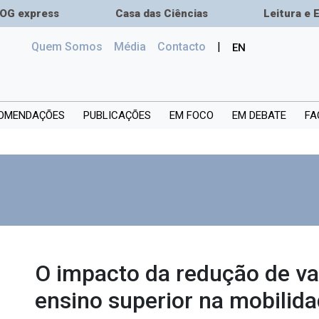
OG express
Casa das Ciências
Leitura e 
(current)
Quem Somos
Média
Сontacto
|
EN
OMENDAÇÕES
PUBLICAÇÕES
EM FOCO
EM DEBATE
FA
O impacto da redução de va
ensino superior na mobilid