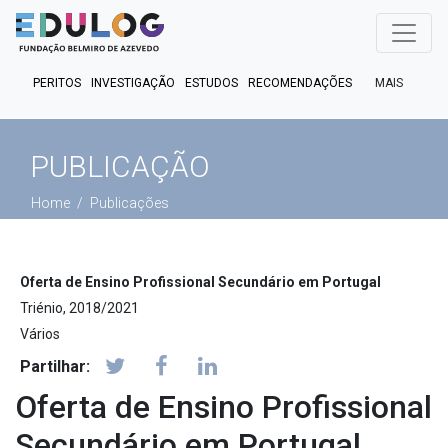
MAIS
PERITOS
INVESTIGAÇÃO
ESTUDOS
RECOMENDAÇÕES
PUBLICAÇÕES
EM FOCO
EM DEBATE
FACT CHECK
PODCASTS
PUBLICAÇÃO
Home
Publicações
Oferta de Ensino Profissional Secundário em Portugal
Triénio, 2018/2021
Vários
Partilhar:
Oferta de Ensino Profissional
Secundário em Portugal