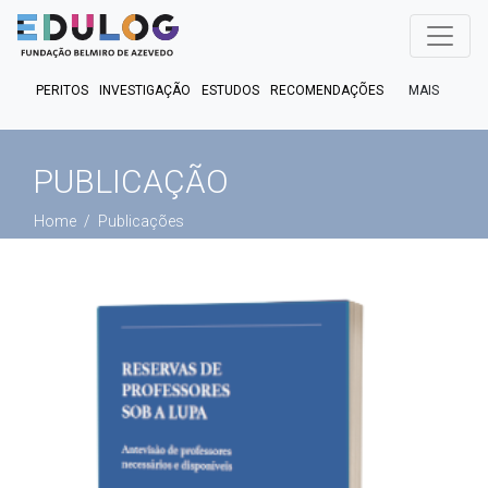
MAIS
PERITOS
INVESTIGAÇÃO
ESTUDOS
RECOMENDAÇÕES
PUBLICAÇÕES
EM FOCO
EM DEBATE
FACT CHECK
PODCASTS
PUBLICAÇÃO
Home
Publicações