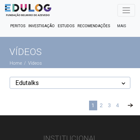
MAIS
PERITOS
INVESTIGAÇÃO
ESTUDOS
RECOMENDAÇÕES
PUBLICAÇÕES
EM FOCO
EM DEBATE
FACT CHECK
VÍDEOS
PODCASTS
Home
Vídeos
Edutalks
1
2
3
4
»
INSTITUCIONAL