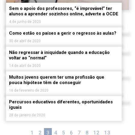
Sem o apoio dos professores, “é improvável” ter
alunos a aprender sozinhos online, adverte a OCDE
4 de junho de 2020
Como estão os países a gerir o regresso às aulas?
30 de abril de 2020
Não regressar à iniquidade quando a educação
voltar ao “normal”
14 de abril de 2020
Muitos jovens querem ter uma profissão que
pouca hipótese têm de conseguir
16 de fevereiro de 2020
Percursos educativos diferentes, oportunidades
iguais
28 de janeiro de 2020
«
1
2
3
4
5
6
7
8
12
13
»