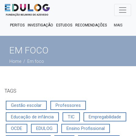
MAIS
PERITOS
INVESTIGAÇÃO
ESTUDOS
RECOMENDAÇÕES
PUBLICAÇÕES
EM FOCO
EM DEBATE
FACT CHECK
EM FOCO
PODCASTS
Home
Em foco
TAGS
Gestão escolar
Professores
Educação de infância
TIC
Empregabilidade
OCDE
EDULOG
Ensino Profissional