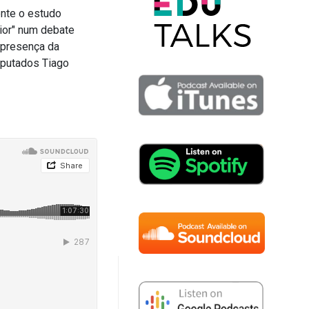
nte o estudo
ior" num debate
 presença da
eputados Tiago