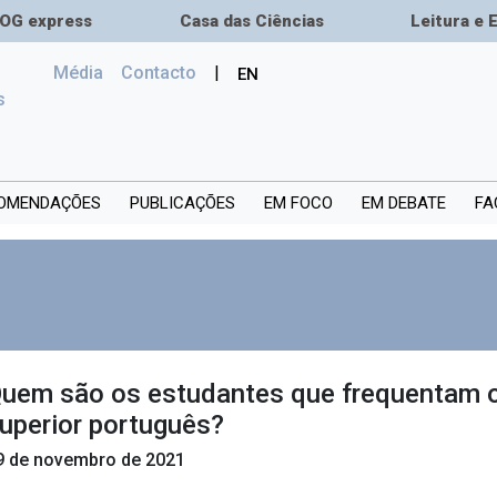
OG express
Casa das Ciências
Leitura e 
Média
Сontacto
|
EN
(current)
s
OMENDAÇÕES
PUBLICAÇÕES
EM FOCO
EM DEBATE
FA
uem são os estudantes que frequentam o
uperior português?
9 de novembro de 2021