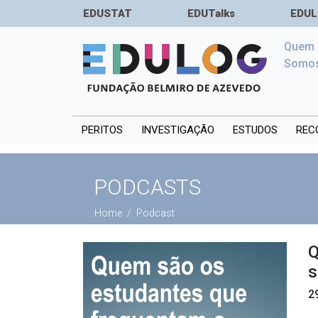
EDUSTAT
EDUTalks
EDUL
Quem
Somo
PERITOS
INVESTIGAÇÃO
ESTUDOS
REC
PODCASTS
Home
Podcast
Q
s
2