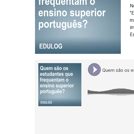
N
"
m
i
E