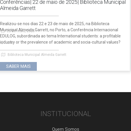
Conferências
|
22 de maio de 2025
|
Biblioteca Municipal
Almeida Garrett
Realizou-se nos dias 22 e 23 de maio de 2025, na Biblioteca
Municipal Almeida Garrett, no Porto, a Conferência Internacional
22 de maio, 2025
EDULOG, subordinada ao tema International students: a profitable
industry or the prevalence of academic and socia-cultural values?
Porto
Biblioteca Municipal Almeida Garrett
SABER MAIS
INSTITUCIONAL
Quem Somos