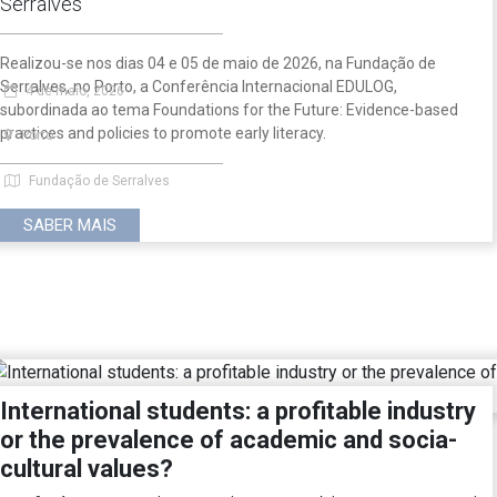
Serralves
Realizou-se nos dias 04 e 05 de maio de 2026, na Fundação de
Serralves, no Porto, a Conferência Internacional EDULOG,
4 de maio, 2026
subordinada ao tema Foundations for the Future: Evidence-based
practices and policies to promote early literacy.
Porto
Fundação de Serralves
SABER MAIS
International students: a profitable industry
or the prevalence of academic and socia-
cultural values?